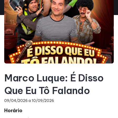
Entretenimento
Cinema
Teatro
Eventos
Marco Luque: É Disso
Fique por dentro
Que Eu Tô Falando
Lojas e Restaurantes
09/04/2026 a 10/09/2026
Horário
Lojas