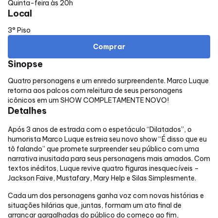
Quinta-feira às 20h
Local
Alimentação
3° Piso
Delivery de Alimentação
Comprar
Sinopse
Compre Online
Quatro personagens e um enredo surpreendente. Marco Luque
retorna aos palcos com releitura de seus personagens
icônicos em um SHOW COMPLETAMENTE NOVO!
Detalhes
Após 3 anos de estrada com o espetáculo “Dilatados”, o
humorista Marco Luque estreia seu novo show “É disso que eu
tô falando” que promete surpreender seu público com uma
narrativa inusitada para seus personagens mais amados. Com
textos inéditos, Luque revive quatro figuras inesquecíveis –
Jackson Faive, Mustafary, Mary Help e Silas Simplesmente.
Cada um dos personagens ganha voz com novas histórias e
situações hilárias que, juntas, formam um ato final de
arrancar gargalhadas do público do começo ao fim,