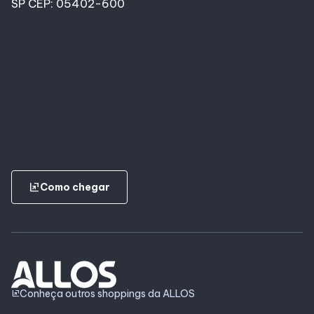
SP CEP: 05402-600
ungroup
Como chegar
Conheça outros shoppings da ALLOS
ungroup