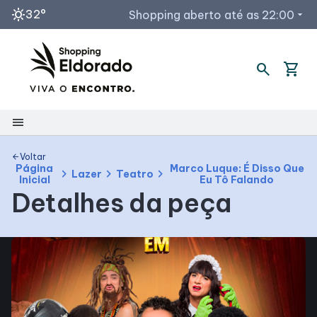
sunny
32°
Shopping aberto até as 22:00
arrow_drop_down
Horários de Funcionamento
search
shopping_cart
Lojas e Quiosques
Restaurantes / Praça de Alimentação
menu
Acessar todos os horários
Shopping
Voltar
arrow_back
Página
Marco Luque: É Disso Que
chevron_right
chevron_right
chevron_right
Lazer
Teatro
Inicial
Eu Tô Falando
Mapa Interno
Detalhes da peça
Como chegar
Facilidades
Horários