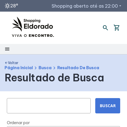
sunny
28°
Shopping aberto até as 22:00
arrow_drop_down
Horários de Funcionamento
search
shopping_cart
Lojas e Quiosques
Restaurantes / Praça de Alimentação
menu
Acessar todos os horários
Shopping
Voltar
arrow_back
chevron_right
chevron_right
Página Inicial
Busca
Resultado De Busca
Resultado de Busca
Mapa Interno
Como chegar
BUSCAR
Facilidades
Ordenar por
Horários