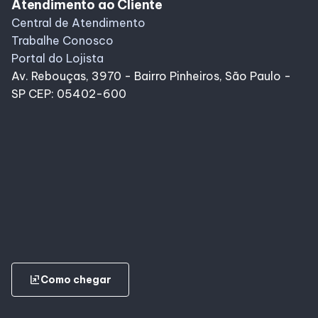
Atendimento ao Cliente
Central de Atendimento
Alimentação
Trabalhe Conosco
Portal do Lojista
Delivery de Alimentação
Av. Rebouças, 3970 - Bairro Pinheiros, São Paulo -
SP CEP: 05402-600
Compre Online
ungroup
Como chegar