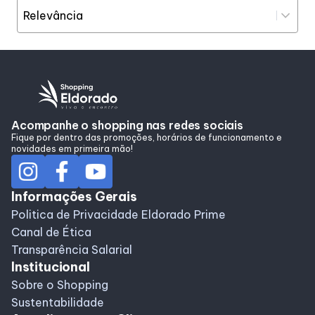
Entretenimento
Cinema
Acompanhe o shopping nas redes sociais
Teatro
Fique por dentro das promoções, horários de funcionamento e
novidades em primeira mão!
Eventos
Informações Gerais
Fique por dentro
Politica de Privacidade Eldorado Prime
Canal de Ética
Transparência Salarial
Lojas e Restaurantes
Institucional
Sobre o Shopping
Lojas
Sustentabilidade